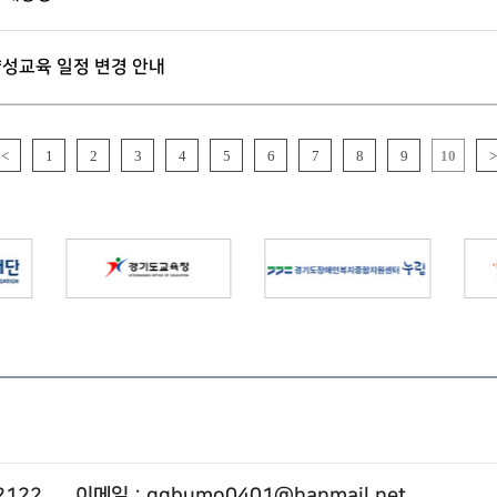
양성교육 일정 변경 안내
<
1
2
3
4
5
6
7
8
9
10
>
2122
이메일 : ggbumo0401@hanmail.net