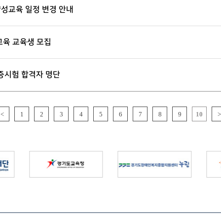
양성교육 일정 변경 안내
교육 교육생 모집
증시험 합격자 명단
<
1
2
3
4
5
6
7
8
9
10
>